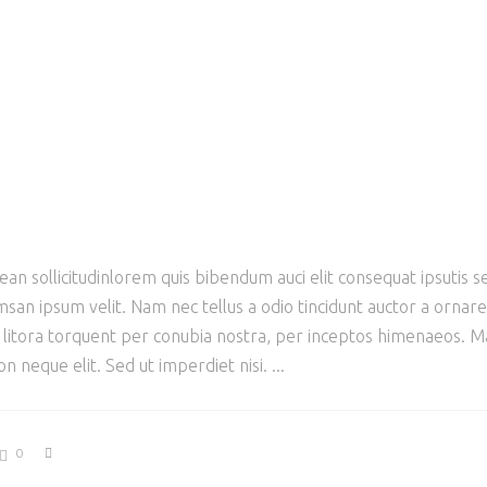
ean sollicitudinlorem quis bibendum auci elit consequat ipsutis se
san ipsum velit. Nam nec tellus a odio tincidunt auctor a ornar
ad litora torquent per conubia nostra, per inceptos himenaeos. Mau
 neque elit. Sed ut imperdiet nisi.
0