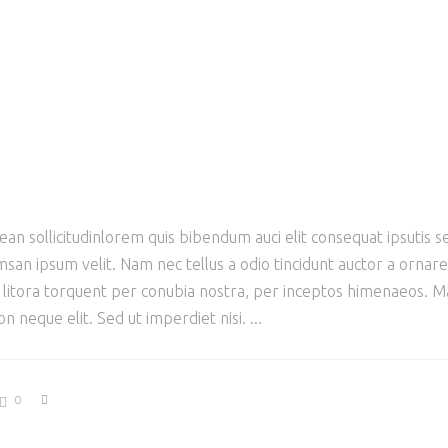
ean sollicitudinlorem quis bibendum auci elit consequat ipsutis se
san ipsum velit. Nam nec tellus a odio tincidunt auctor a ornar
ad litora torquent per conubia nostra, per inceptos himenaeos. Mau
 neque elit. Sed ut imperdiet nisi.
0