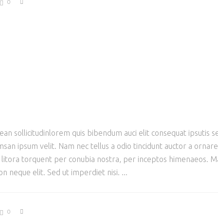
0
ean sollicitudinlorem quis bibendum auci elit consequat ipsutis se
san ipsum velit. Nam nec tellus a odio tincidunt auctor a ornar
ad litora torquent per conubia nostra, per inceptos himenaeos. Mau
 neque elit. Sed ut imperdiet nisi.
0