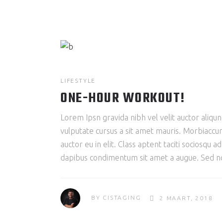
LIFESTYLE
ONE-HOUR WORKOUT!
Lorem Ipsn gravida nibh vel velit auctor aliqun
vulputate cursus a sit amet mauris. Morbiaccum
auctor eu in elit. Class aptent taciti sociosqu 
dapibus condimentum sit amet a augue. Sed non
BY
CISTAGING
2 MAART, 2018