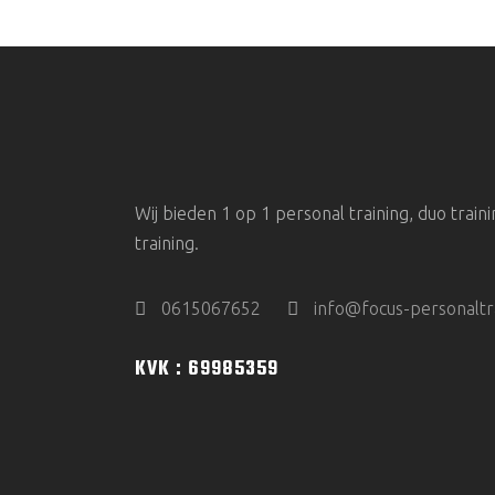
Wij bieden 1 op 1 personal training, duo traini
training.
0615067652
info@focus-personaltra
KVK : 69985359