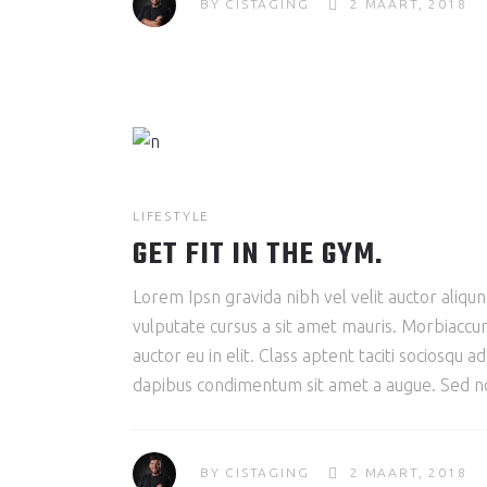
BY
CISTAGING
2 MAART, 2018
LIFESTYLE
GET FIT IN THE GYM.
Lorem Ipsn gravida nibh vel velit auctor aliqun
vulputate cursus a sit amet mauris. Morbiaccum
auctor eu in elit. Class aptent taciti sociosqu 
dapibus condimentum sit amet a augue. Sed non
BY
CISTAGING
2 MAART, 2018