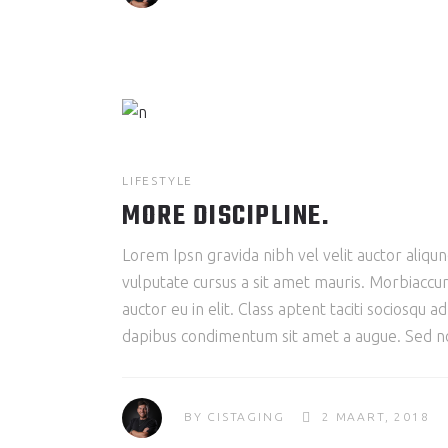
LIFESTYLE
MORE DISCIPLINE.
Lorem Ipsn gravida nibh vel velit auctor aliqun
vulputate cursus a sit amet mauris. Morbiaccum
auctor eu in elit. Class aptent taciti sociosqu 
dapibus condimentum sit amet a augue. Sed non
BY
CISTAGING
2 MAART, 2018