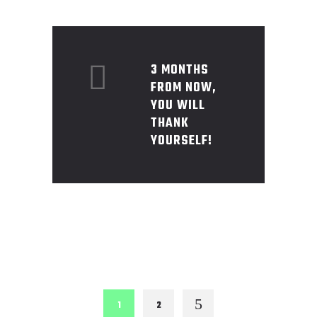
3 MONTHS
FROM NOW,
YOU WILL
THANK
YOURSELF!
1
2