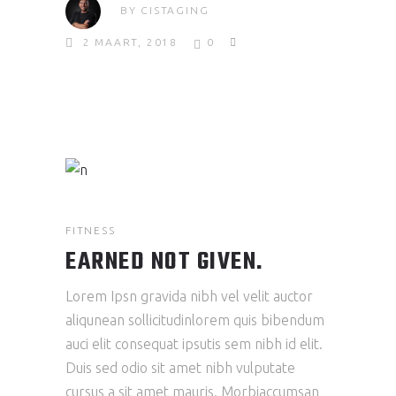
BY
CISTAGING
2 MAART, 2018
0
FITNESS
EARNED NOT GIVEN.
Lorem Ipsn gravida nibh vel velit auctor
aliqunean sollicitudinlorem quis bibendum
auci elit consequat ipsutis sem nibh id elit.
Duis sed odio sit amet nibh vulputate
cursus a sit amet mauris. Morbiaccumsan