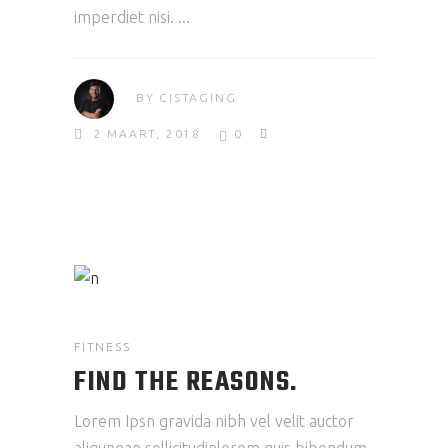
imperdiet nisi.
BY
CISTAGING
2 MAART, 2018
0
FITNESS
FIND THE REASONS.
Lorem Ipsn gravida nibh vel velit auctor