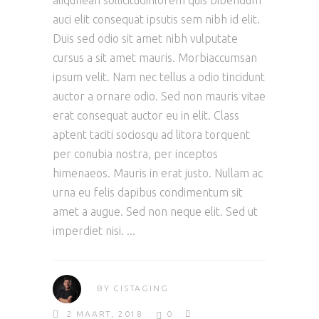
aliqunean sollicitudinlorem quis bibendum
auci elit consequat ipsutis sem nibh id elit.
Duis sed odio sit amet nibh vulputate
cursus a sit amet mauris. Morbiaccumsan
ipsum velit. Nam nec tellus a odio tincidunt
auctor a ornare odio. Sed non mauris vitae
erat consequat auctor eu in elit. Class
aptent taciti sociosqu ad litora torquent
per conubia nostra, per inceptos
himenaeos. Mauris in erat justo. Nullam ac
urna eu felis dapibus condimentum sit
amet a augue. Sed non neque elit. Sed ut
imperdiet nisi.
BY
CISTAGING
2 MAART, 2018
0