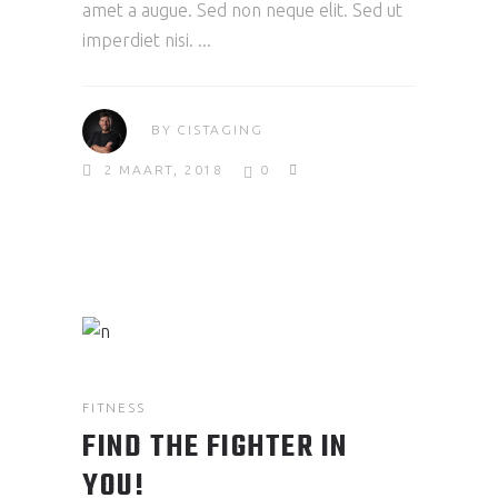
amet a augue. Sed non neque elit. Sed ut
imperdiet nisi.
BY
CISTAGING
2 MAART, 2018
0
FITNESS
FIND THE FIGHTER IN
YOU!