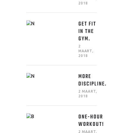
2018
GET FIT
IN THE
GYM.
2
MAART,
2018
MORE
DISCIPLINE.
2 MAART,
2018
ONE-HOUR
WORKOUT!
2 MAART,