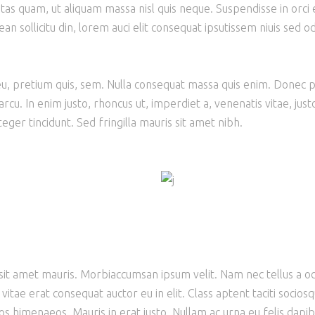
tas quam, ut aliquam massa nisl quis neque. Suspendisse in orci 
an sollicitu din, lorem auci elit consequat ipsutissem niuis sed od
 eu, pretium quis, sem. Nulla consequat massa quis enim. Donec 
 arcu. In enim justo, rhoncus ut, imperdiet a, venenatis vitae, just
eger tincidunt. Sed fringilla mauris sit amet nibh.
 sit amet mauris. Morbiaccumsan ipsum velit. Nam nec tellus a o
vitae erat consequat auctor eu in elit. Class aptent taciti socios
os himenaeos. Mauris in erat justo. Nullam ac urna eu felis dapi