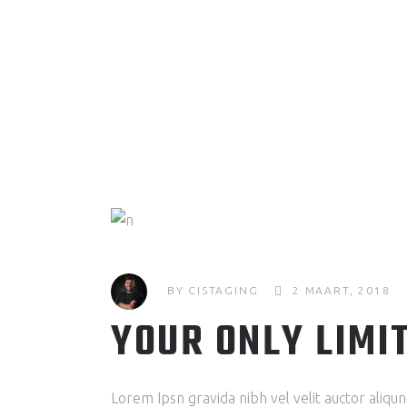
BY
CISTAGING
2 MAART, 2018
YOUR ONLY LIMIT
Lorem Ipsn gravida nibh vel velit auctor aliqu