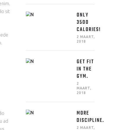
enim.
io sit
ONLY
3500
CALORIES!
pede
2 MAART,
2018
o.
GET FIT
IN THE
GYM.
2
MAART,
2018
MORE
dio
DISCIPLINE.
qu ad
2 MAART,
bus