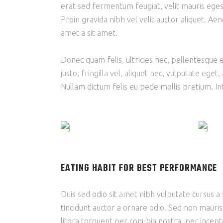
erat sed fermentum feugiat, velit mauris eges
Proin gravida nibh vel velit auctor aliquet. Aene
amet a sit amet.
Donec quam felis, ultricies nec, pellentesque
justo, fringilla vel, aliquet nec, vulputate eget,
Nullam dictum felis eu pede mollis pretium. Int
EATING HABIT FOR BEST PERFORMANCE
Duis sed odio sit amet nibh vulputate cursus a
tincidunt auctor a ornare odio. Sed non mauris 
litora torquent per conubia nostra, per incept