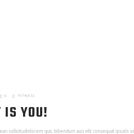
0
FITNESS
 IS YOU!
nean sollicitudinlorem quis bibendum auci elit consequat ipsutis 