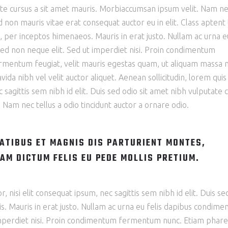
utate cursus a sit amet mauris. Morbiaccumsan ipsum velit. Nam n
d non mauris vitae erat consequat auctor eu in elit. Class aptent t
, per inceptos himenaeos. Mauris in erat justo. Nullam ac urna e
ed non neque elit. Sed ut imperdiet nisi. Proin condimentum
mentum feugiat, velit mauris egestas quam, ut aliquam massa n
ida nibh vel velit auctor aliquet. Aenean sollicitudin, lorem quis
 sagittis sem nibh id elit. Duis sed odio sit amet nibh vulputate 
 Nam nec tellus a odio tincidunt auctor a ornare odio.
ATIBUS ET MAGNIS DIS PARTURIENT MONTES,
AM DICTUM FELIS EU PEDE MOLLIS PRETIUM.
 nisi elit consequat ipsum, nec sagittis sem nibh id elit. Duis se
is. Mauris in erat justo. Nullam ac urna eu felis dapibus condim
 imperdiet nisi. Proin condimentum fermentum nunc. Etiam phare