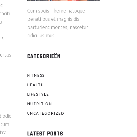
ec
Cum sociis Theme natoque
aciti
penati bus et magnis dis
u
parturient montes, nascetur
ridiculus mus.
isl
cursus
CATEGORIEËN
FITNESS
HEALTH
LIFESTYLE
NUTRITION
UNCATEGORIZED
d odio
entum
LATEST POSTS
tra,