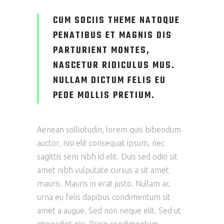
CUM SOCIIS THEME NATOQUE
PENATIBUS ET MAGNIS DIS
PARTURIENT MONTES,
NASCETUR RIDICULUS MUS.
NULLAM DICTUM FELIS EU
PEDE MOLLIS PRETIUM.
Aenean sollicitudin, lorem quis bibendum
auctor, nisi elit consequat ipsum, nec
sagittis sem nibh id elit. Duis sed odio sit
amet nibh vulputate cursus a sit amet
mauris. Mauris in erat justo. Nullam ac
urna eu felis dapibus condimentum sit
amet a augue. Sed non neque elit. Sed ut
imperdiet nisi. Proin condimentum