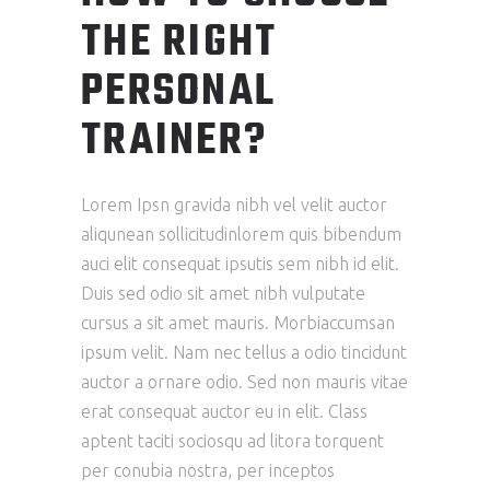
THE RIGHT
PERSONAL
TRAINER?
Lorem Ipsn gravida nibh vel velit auctor
aliqunean sollicitudinlorem quis bibendum
auci elit consequat ipsutis sem nibh id elit.
Duis sed odio sit amet nibh vulputate
cursus a sit amet mauris. Morbiaccumsan
ipsum velit. Nam nec tellus a odio tincidunt
auctor a ornare odio. Sed non mauris vitae
erat consequat auctor eu in elit. Class
aptent taciti sociosqu ad litora torquent
per conubia nostra, per inceptos