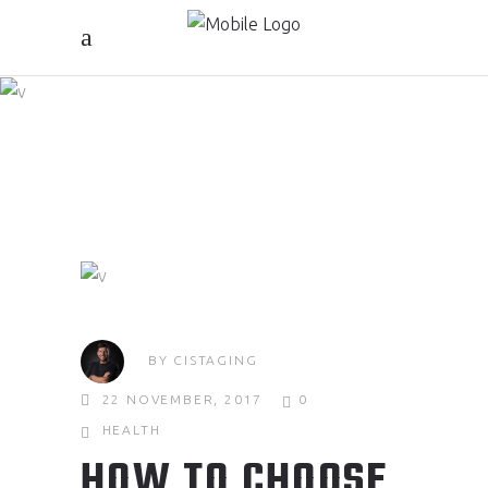
FOCUS PT
BY
CISTAGING
22 NOVEMBER, 2017
0
HEALTH
HOW TO CHOOSE