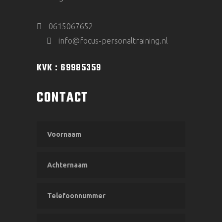
0615067652
info@focus-personaltraining.nl
KVK : 69985359
CONTACT