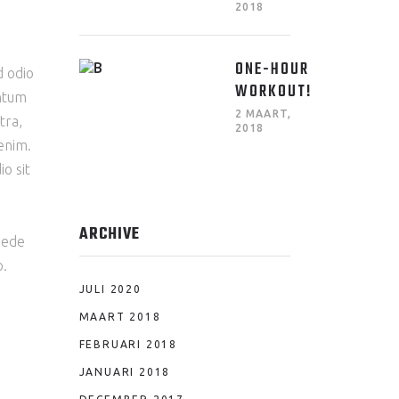
2018
ONE-HOUR
d odio
WORKOUT!
entum
2 MAART,
tra,
2018
enim.
io sit
ARCHIVE
pede
o.
JULI 2020
MAART 2018
FEBRUARI 2018
JANUARI 2018