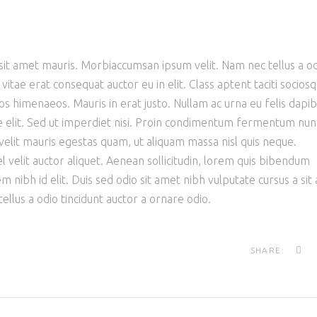
 sit amet mauris. Morbiaccumsan ipsum velit. Nam nec tellus a o
vitae erat consequat auctor eu in elit. Class aptent taciti socios
os himenaeos. Mauris in erat justo. Nullam ac urna eu felis dapi
elit. Sed ut imperdiet nisi. Proin condimentum fermentum nun
elit mauris egestas quam, ut aliquam massa nisl quis neque.
l velit auctor aliquet. Aenean sollicitudin, lorem quis bibendum
sem nibh id elit. Duis sed odio sit amet nibh vulputate cursus a si
llus a odio tincidunt auctor a ornare odio.
SHARE: