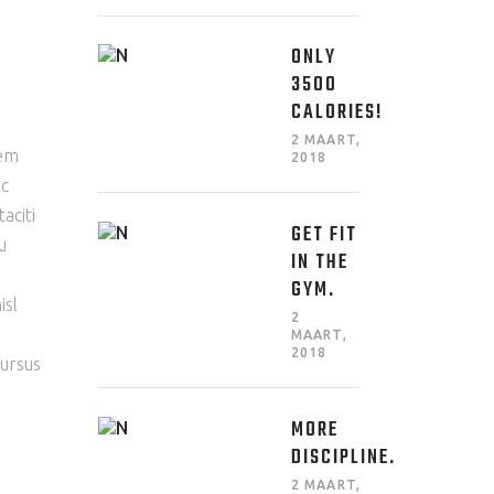
ONLY
3500
CALORIES!
2 MAART,
sem
2018
ec
aciti
GET FIT
u
IN THE
GYM.
isl
2
MAART,
2018
cursus
MORE
DISCIPLINE.
2 MAART,