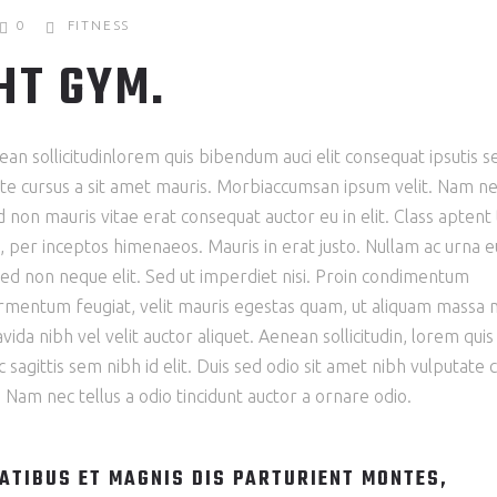
0
FITNESS
HT GYM.
nean sollicitudinlorem quis bibendum auci elit consequat ipsutis 
utate cursus a sit amet mauris. Morbiaccumsan ipsum velit. Nam n
d non mauris vitae erat consequat auctor eu in elit. Class aptent t
, per inceptos himenaeos. Mauris in erat justo. Nullam ac urna e
ed non neque elit. Sed ut imperdiet nisi. Proin condimentum
mentum feugiat, velit mauris egestas quam, ut aliquam massa n
ida nibh vel velit auctor aliquet. Aenean sollicitudin, lorem quis
 sagittis sem nibh id elit. Duis sed odio sit amet nibh vulputate 
 Nam nec tellus a odio tincidunt auctor a ornare odio.
ATIBUS ET MAGNIS DIS PARTURIENT MONTES,