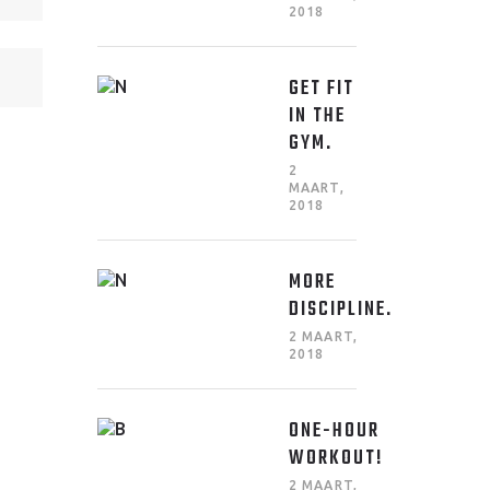
2018
GET FIT
IN THE
GYM.
2
MAART,
2018
MORE
DISCIPLINE.
2 MAART,
2018
ONE-HOUR
WORKOUT!
2 MAART,