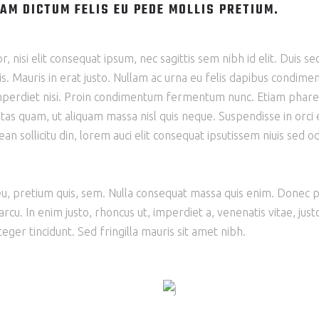
AM DICTUM FELIS EU PEDE MOLLIS PRETIUM.
 nisi elit consequat ipsum, nec sagittis sem nibh id elit. Duis se
is. Mauris in erat justo. Nullam ac urna eu felis dapibus condim
 imperdiet nisi. Proin condimentum fermentum nunc. Etiam phare
tas quam, ut aliquam massa nisl quis neque. Suspendisse in orci 
an sollicitu din, lorem auci elit consequat ipsutissem niuis sed od
 eu, pretium quis, sem. Nulla consequat massa quis enim. Donec 
 arcu. In enim justo, rhoncus ut, imperdiet a, venenatis vitae, just
eger tincidunt. Sed fringilla mauris sit amet nibh.