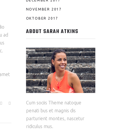
DECEMBER 2017
NOVEMBER 2017
OKTOBER 2017
dio
ABOUT SARAH ATKINS
qu ad
bus
c.
t amet
Cum sociis Theme natoque
penati bus et magnis dis
parturient montes, nascetur
ridiculus mus.