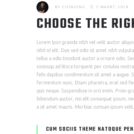
BY
CISTAGING
2 MAART, 2018
CHOOSE THE RIG
Lorem Ipsn gravida nibh vel velit auctor aliqu
nibh id elit. Duis sed odio sit amet nibh vulp
tellus a odio tincidunt auctor a ornare odio. Se
sociosqu ad litora torquent per conubia nostra
felis dapibus condimentum sit amet a augue. S
fermentum nunc. Etiam pharetra, erat sed fer
quis neque. Suspendisse in orci enim. Proin grav
bibendum auctor, nisi elit consequat ipsum, nec
a sit amet mauris. Morbiac cumsan ipsum velit.
CUM SOCIIS THEME NATOQUE PEN