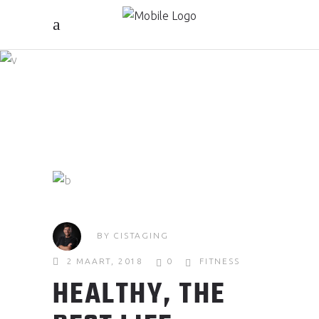
FOCUS PT
BY
CISTAGING
2 MAART, 2018
0
FITNESS
HEALTHY, THE